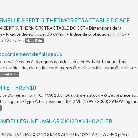
FEMELLE À SERTIR THERMORÉTRACTABLE DC-SCF
À SERTIR THERMORÉTRACTABLE DC-SCF • Dimensions de la
 • Rigidité diélectrique: 30 kV/mm • Indice de protection IP: IP 67 •
5 à 125 °C •…
Haut-Rhin
raccordement de faisceaux
 des faisceaux électriques dans les anciennes. Bullet connecteur.
des cables de phares Raccordements électriques faisceaux électriques
Haut-Rhin
TE - IFR5N10
ite d'origine Prix TTC, TVA 20%. Quantité en stock = 6 Cette pièce au
ts : Jaguar S-Type A trois volumes R 4,2 V8 (1999 - 2008) 291kW Jaguar 
NDELLES UNF JAGUAR XK120 XK140 ACIER
 UNF JAGUAR XK120 XK140 ACIER INOXYDABLE A2 450 pièces