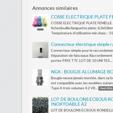
Annonces similaires
COSSE ELECTRIQUE PLATE 
COSSE ELECTRIQUE PLATE FEMELLE 
fiche/douille/languette plate: 6,3x0,8mm
Température d'utilisation min./max.: -5
Connecteur électrique simple 
Connecteur simple pour le raccordement
Séparation de faisceaux Raccordement 
portes PRIX TTC LOT DE 10 UNITES…
NGK - BOUGIE ALLUMAGE BOI
Bougie neuve jamais montée, dans sa bo
est compatible avec les modèles suivan
Type A trois volumes 4.2 V8…
Haut-Rhin
LOT DE BOULONS ECROUS RO
INOXYDABLE A2
LOT DE BOULONS ECROUS RONDELLES