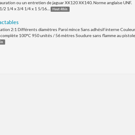
tauration ou un entretien de jaguar XK120 XK140. Norme anglaise UNF.
/2 1/4 x 3/4 1/4 x 1 5/16…
Haut-Rhin
actables
ation 2:1 Différents diamètres Paroi mince Sans adhésif interne Couleu
 complète 100°C 950 unités / 56 mètres Soudure sans flamme au pistol
in