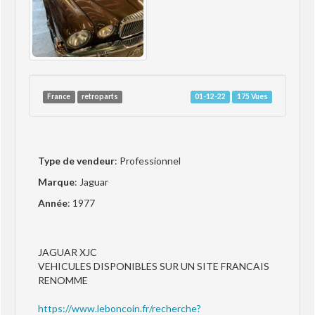
France
retroparts
01-12-22
175 Vues
Type de vendeur
: Professionnel
Marque
: Jaguar
Année
: 1977
JAGUAR XJC
VEHICULES DISPONIBLES SUR UN SITE FRANCAIS
RENOMME
https://www.leboncoin.fr/recherche?